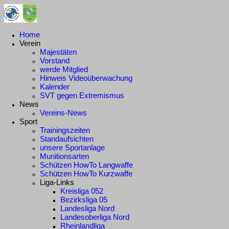
Home
Verein
Majestäten
Vorstand
werde Mitglied
Hinweis Videoüberwachung
Kalender
SVT gegen Extremismus
News
Vereins-News
Sport
Trainingszeiten
Standaufsichten
unsere Sportanlage
Munitionsarten
Schützen HowTo Langwaffe
Schützen HowTo Kurzwaffe
Liga-Links
Kreisliga 052
Bezirksliga 05
Landesliga Nord
Landesoberliga Nord
Rheinlandliga