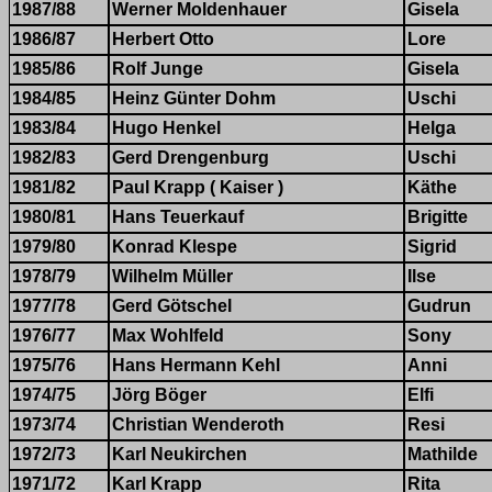
1987/88
Werner Moldenhauer
Gisela
1986/87
Herbert Otto
Lore
1985/86
Rolf Junge
Gisela
1984/85
Heinz Günter Dohm
Uschi
1983/84
Hugo Henkel
Helga
1982/83
Gerd Drengenburg
Uschi
1981/82
Paul Krapp ( Kaiser )
Käthe
1980/81
Hans Teuerkauf
Brigitte
1979/80
Konrad Klespe
Sigrid
1978/79
Wilhelm Müller
Ilse
1977/78
Gerd Götschel
Gudrun
1976/77
Max Wohlfeld
Sony
1975/76
Hans Hermann Kehl
Anni
1974/75
Jörg Böger
Elfi
1973/74
Christian Wenderoth
Resi
1972/73
Karl Neukirchen
Mathilde
1971/72
Karl Krapp
Rita