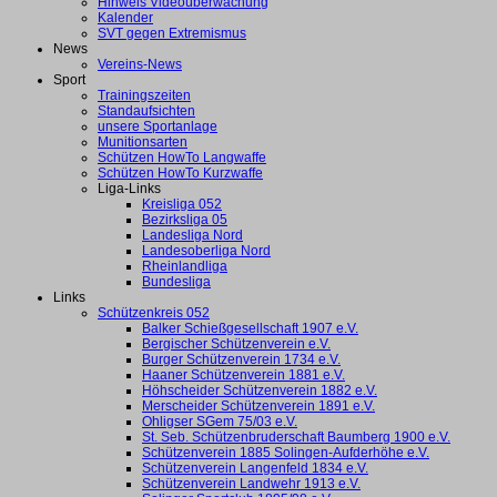
Hinweis Videoüberwachung
Kalender
SVT gegen Extremismus
News
Vereins-News
Sport
Trainingszeiten
Standaufsichten
unsere Sportanlage
Munitionsarten
Schützen HowTo Langwaffe
Schützen HowTo Kurzwaffe
Liga-Links
Kreisliga 052
Bezirksliga 05
Landesliga Nord
Landesoberliga Nord
Rheinlandliga
Bundesliga
Links
Schützenkreis 052
Balker Schießgesellschaft 1907 e.V.
Bergischer Schützenverein e.V.
Burger Schützenverein 1734 e.V.
Haaner Schützenverein 1881 e.V.
Höhscheider Schützenverein 1882 e.V.
Merscheider Schützenverein 1891 e.V.
Ohligser SGem 75/03 e.V.
St. Seb. Schützenbruderschaft Baumberg 1900 e.V.
Schützenverein 1885 Solingen-Aufderhöhe e.V.
Schützenverein Langenfeld 1834 e.V.
Schützenverein Landwehr 1913 e.V.