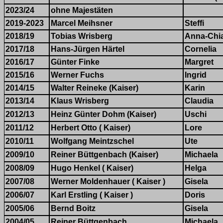
2023/24
ohne Majestäten
2019-2023
Marcel Meihsner
Steffi
2018/19
Tobias Wrisberg
Anna-Chi
2017/18
Hans-Jürgen Härtel
Cornelia
2016/17
Günter Finke
Margret
2015/16
Werner Fuchs
Ingrid
2014/15
Walter Reineke (Kaiser)
Karin
2013/14
Klaus Wrisberg
Claudia
2012/13
Heinz Günter Dohm (Kaiser)
Uschi
2011/12
Herbert Otto ( Kaiser)
Lore
2010/11
Wolfgang Meintzschel
Ute
2009/10
Reiner Büttgenbach (Kaiser)
Michaela
2008/09
Hugo Henkel ( Kaiser)
Helga
2007/08
Werner Moldenhauer ( Kaiser )
Gisela
2006/07
Karl Erstling ( Kaiser )
Doris
2005/06
Bernd Boitz
Gisela
2004/05
Reiner Büttgenbach
Michaela