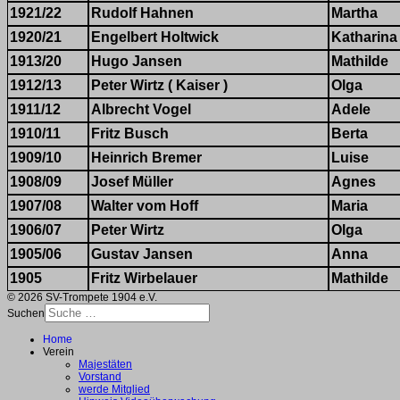
1921/22
Rudolf Hahnen
Martha
1920/21
Engelbert Holtwick
Katharina
1913/20
Hugo Jansen
Mathilde
1912/13
Peter Wirtz ( Kaiser )
Olga
1911/12
Albrecht Vogel
Adele
1910/11
Fritz Busch
Berta
1909/10
Heinrich Bremer
Luise
1908/09
Josef Müller
Agnes
1907/08
Walter vom Hoff
Maria
1906/07
Peter Wirtz
Olga
1905/06
Gustav Jansen
Anna
1905
Fritz Wirbelauer
Mathilde
© 2026 SV-Trompete 1904 e.V.
Suchen
Home
Verein
Majestäten
Vorstand
werde Mitglied