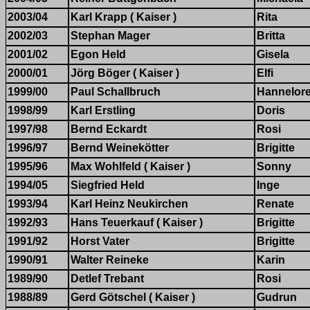
2003/04
Karl Krapp ( Kaiser )
Rita
2002/03
Stephan Mager
Britta
2001/02
Egon Held
Gisela
2000/01
Jörg Böger ( Kaiser )
Elfi
1999/00
Paul Schallbruch
Hannelor
1998/99
Karl Erstling
Doris
1997/98
Bernd Eckardt
Rosi
1996/97
Bernd Weinekötter
Brigitte
1995/96
Max Wohlfeld ( Kaiser )
Sonny
1994/05
Siegfried Held
Inge
1993/94
Karl Heinz Neukirchen
Renate
1992/93
Hans Teuerkauf ( Kaiser )
Brigitte
1991/92
Horst Vater
Brigitte
1990/91
Walter Reineke
Karin
1989/90
Detlef Trebant
Rosi
1988/89
Gerd Götschel ( Kaiser )
Gudrun