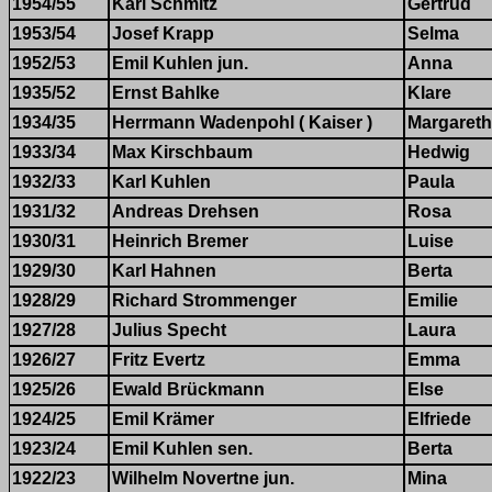
1954/55
Karl Schmitz
Gertrud
1953/54
Josef Krapp
Selma
1952/53
Emil Kuhlen jun.
Anna
1935/52
Ernst Bahlke
Klare
1934/35
Herrmann Wadenpohl ( Kaiser )
Margaret
1933/34
Max Kirschbaum
Hedwig
1932/33
Karl Kuhlen
Paula
1931/32
Andreas Drehsen
Rosa
1930/31
Heinrich Bremer
Luise
1929/30
Karl Hahnen
Berta
1928/29
Richard Strommenger
Emilie
1927/28
Julius Specht
Laura
1926/27
Fritz Evertz
Emma
1925/26
Ewald Brückmann
Else
1924/25
Emil Krämer
Elfriede
1923/24
Emil Kuhlen sen.
Berta
1922/23
Wilhelm Novertne jun.
Mina