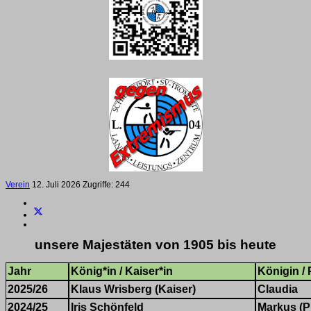
Verein
12. Juli 2026
Zugriffe: 244
unsere Majestäten von 1905 bis heute
Jahr
König*in / Kaiser*in
Königin /
2025/26
Klaus Wrisberg
(Kaiser)
Claudia
2024/25
Iris Schönfeld
Markus (P