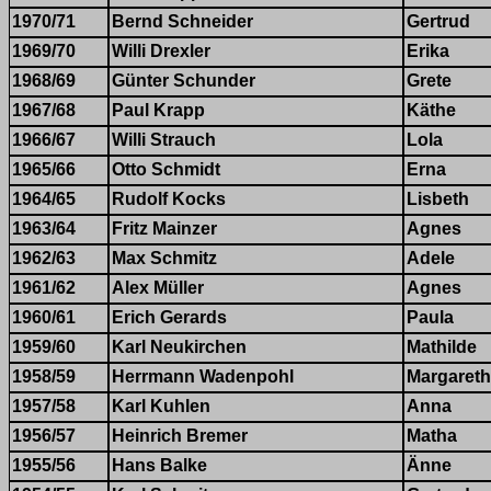
1970/71
Bernd Schneider
Gertrud
1969/70
Willi Drexler
Erika
1968/69
Günter Schunder
Grete
1967/68
Paul Krapp
Käthe
1966/67
Willi Strauch
Lola
1965/66
Otto Schmidt
Erna
1964/65
Rudolf Kocks
Lisbeth
1963/64
Fritz Mainzer
Agnes
1962/63
Max Schmitz
Adele
1961/62
Alex Müller
Agnes
1960/61
Erich Gerards
Paula
1959/60
Karl Neukirchen
Mathilde
1958/59
Herrmann Wadenpohl
Margaret
1957/58
Karl Kuhlen
Anna
1956/57
Heinrich Bremer
Matha
1955/56
Hans Balke
Änne